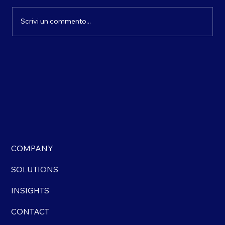
Scrivi un commento...
Strategie e sviluppi export: le sorprese
di quest'anno
COMPANY
SOLUTIONS
INSIGHTS
CONTACT